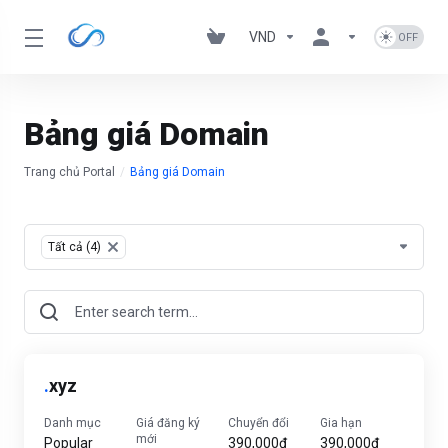
VND
Bảng giá Domain
Trang chủ Portal
Bảng giá Domain
Table Filter
Tất cả (4)
×
.
xyz
Danh mục
Giá đăng ký
Chuyển đổi
Gia hạn
mới
Popular
390,000đ
390,000đ