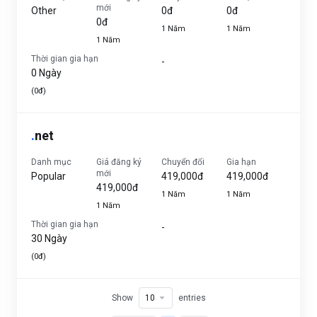
mới
Other
0đ
0đ
0đ
1 Năm
1 Năm
1 Năm
Thời gian gia hạn
-
0 Ngày
(0đ)
.
net
Danh mục
Giá đăng ký
Chuyển đổi
Gia hạn
mới
Popular
419,000đ
419,000đ
419,000đ
1 Năm
1 Năm
1 Năm
Thời gian gia hạn
-
30 Ngày
(0đ)
Show
entries